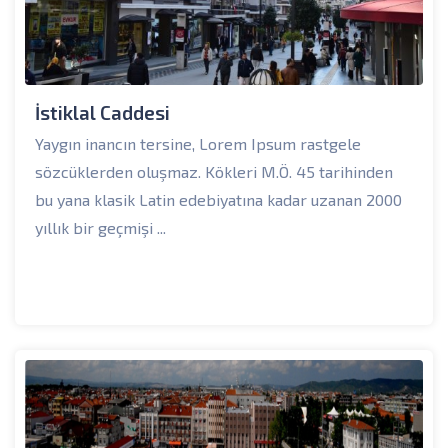
İstiklal Caddesi
Yaygın inancın tersine, Lorem Ipsum rastgele
sözcüklerden oluşmaz. Kökleri M.Ö. 45 tarihinden
bu yana klasik Latin edebiyatına kadar uzanan 2000
yıllık bir geçmişi ...